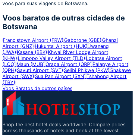
voos para suas viagens de Botswana.
Voos baratos de outras cidades de
Botswana
Francistown Airport
(
FRW
)
Gaborone
(
GBE
)
Ghanzi
Airport
(
GNZ
)
Hukuntsi Airport
(
HUK
)
Jwaneng
(
JWA
)
Kasane
(
BBK
)
Khwai River Lodge Airport
(
KHW
)
Limpopo Valley Airport
(
TLD
)
Lobatse Airport
(
LOQ
)
Maun
(
MUB
)
Orapa Airport
(
ORP
)
Palapye Airport
(
QPH
)
Savuti Airport
(
SVT
)
Selibi Phikwe
(
PKW
)
Shakawe
Airport
(
SWX
)
Sua Pan Airport
(
SXN
)
Tshabong Airport
(
TBY
)
Voos Baratos de outros países
Shop the best hotel deals worldwide. Compare prices
across thousands of hotels and book at the lowest