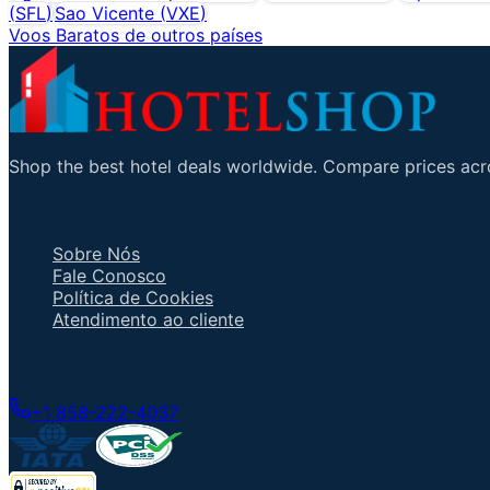
(
SFL
)
Sao Vicente
(
VXE
)
Voos Baratos de outros países
Shop the best hotel deals worldwide. Compare prices acro
Links Importantes
Sobre Nós
Fale Conosco
Política de Cookies
Atendimento ao cliente
Falar com um Agente
+1 858-222-4037