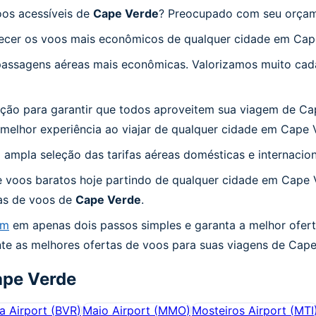
oos acessíveis de
Cape Verde
? Preocupado com seu orçam
recer os voos mais econômicos de qualquer cidade em Cap
assagens aéreas mais econômicas. Valorizamos muito cada
ão para garantir que todos aproveitem sua viagem de Cap
melhor experiência ao viajar de qualquer cidade em Cape 
mpla seleção das tarifas aéreas domésticas e internacion
 voos baratos hoje partindo de qualquer cidade em Cape 
tas de voos de
Cape Verde
.
om
em apenas dois passos simples e garanta a melhor ofer
te as melhores ofertas de voos para suas viagens de Cape
pe Verde
a Airport
(
BVR
)
Maio Airport
(
MMO
)
Mosteiros Airport
(
MTI