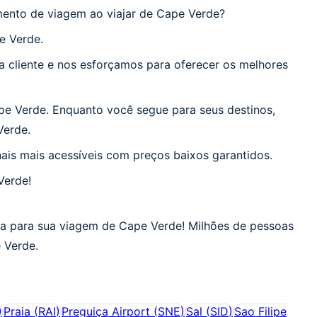
ento de viagem ao viajar de Cape Verde?
e Verde.
 cliente e nos esforçamos para oferecer os melhores
e Verde. Enquanto você segue para seus destinos,
Verde.
ais mais acessíveis com preços baixos garantidos.
Verde!
ta para sua viagem de Cape Verde! Milhões de pessoas
 Verde.
)
Praia
(
RAI
)
Preguiça Airport
(
SNE
)
Sal
(
SID
)
Sao Filipe