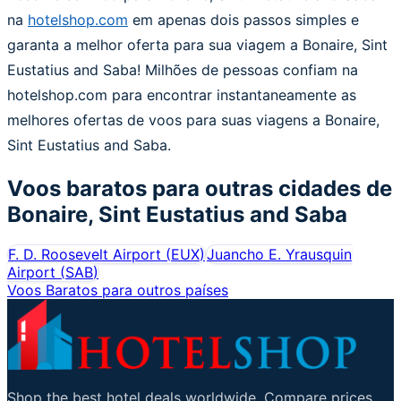
na
hotelshop.com
em apenas dois passos simples e
garanta a melhor oferta para sua viagem a Bonaire, Sint
Eustatius and Saba! Milhões de pessoas confiam na
hotelshop.com para encontrar instantaneamente as
melhores ofertas de voos para suas viagens a Bonaire,
Sint Eustatius and Saba.
Voos baratos para outras cidades de
Bonaire, Sint Eustatius and Saba
F. D. Roosevelt Airport
(
EUX
)
Juancho E. Yrausquin
Airport
(
SAB
)
Voos Baratos para outros países
Shop the best hotel deals worldwide. Compare prices