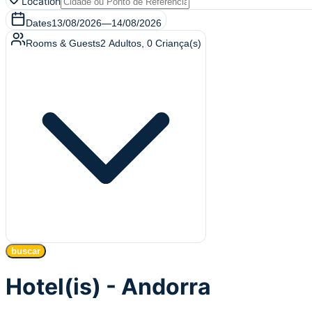
Location
Dates
13/08/2026
—
14/08/2026
Rooms & Guests
2
Adultos
,
0
Criança(s)
buscar
Hotel(is) - Andorra