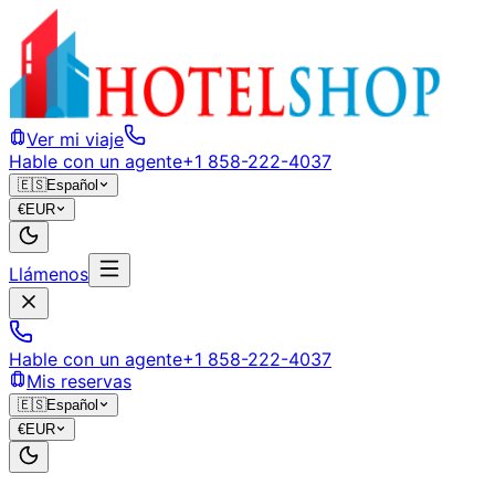
Ver mi viaje
Hable con un agente
+1 858-222-4037
🇪🇸
Español
€
EUR
Llámenos
Hable con un agente
+1 858-222-4037
Mis reservas
🇪🇸
Español
€
EUR