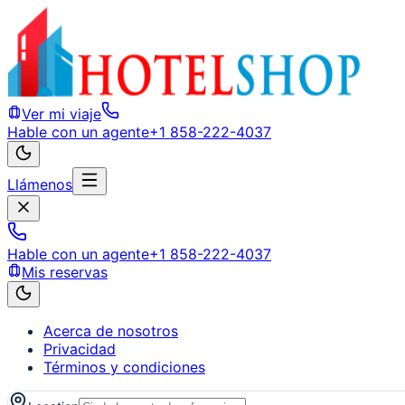
Ver mi viaje
Hable con un agente
+1 858-222-4037
Llámenos
Hable con un agente
+1 858-222-4037
Mis reservas
Acerca de nosotros
Privacidad
Términos y condiciones