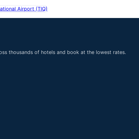
national Airport
(
TIQ
)
ss thousands of hotels and book at the lowest rates.