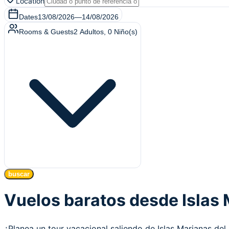
Location
Dates
13/08/2026
—
14/08/2026
Rooms & Guests
2
Adultos
,
0
Niño(s)
buscar
Vuelos baratos desde Islas 
¿Planea un tour vacacional saliendo de Islas Marianas d