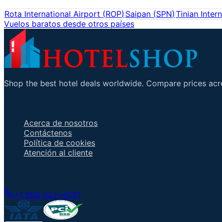
Rota International Airport
(
ROP
)
Saipan
(
SPN
)
Tinian Inter
Vuelos baratos desde otros países
Shop the best hotel deals worldwide. Compare prices acro
Enlaces importantes
Acerca de nosotros
Contáctenos
Política de cookies
Atención al cliente
Hable con un agente
+1 858-222-4037