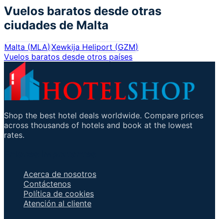
Vuelos baratos desde otras
ciudades de
Malta
Malta
(
MLA
)
Xewkija Heliport
(
GZM
)
Vuelos baratos desde otros países
Shop the best hotel deals worldwide. Compare prices
across thousands of hotels and book at the lowest
rates.
Enlaces importantes
Acerca de nosotros
Contáctenos
Política de cookies
Atención al cliente