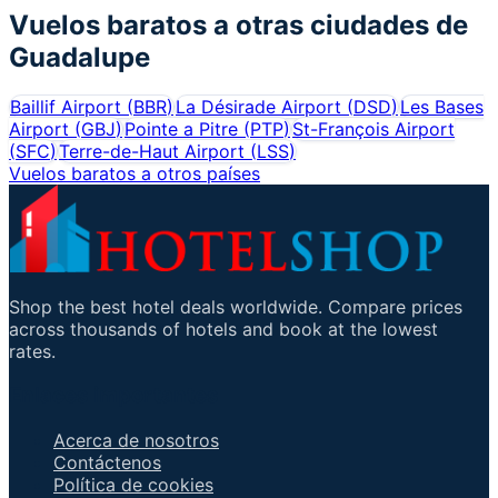
Vuelos baratos a otras ciudades de
Guadalupe
Baillif Airport
(
BBR
)
La Désirade Airport
(
DSD
)
Les Bases
Airport
(
GBJ
)
Pointe a Pitre
(
PTP
)
St-François Airport
(
SFC
)
Terre-de-Haut Airport
(
LSS
)
Vuelos baratos a otros países
Shop the best hotel deals worldwide. Compare prices
across thousands of hotels and book at the lowest
rates.
Enlaces importantes
Acerca de nosotros
Contáctenos
Política de cookies