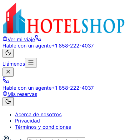
Ver mi viaje
Hable con un agente
+1 858-222-4037
Llámenos
Hable con un agente
+1 858-222-4037
Mis reservas
Acerca de nosotros
Privacidad
Términos y condiciones