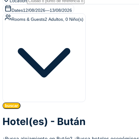
Location
Dates
12/08/2026
—
13/08/2026
Rooms & Guests
2
Adultos
,
0
Niño(s)
buscar
Hotel(es) - Bután
¿Busca alojamiento en Bután? ¿Busca hoteles económico