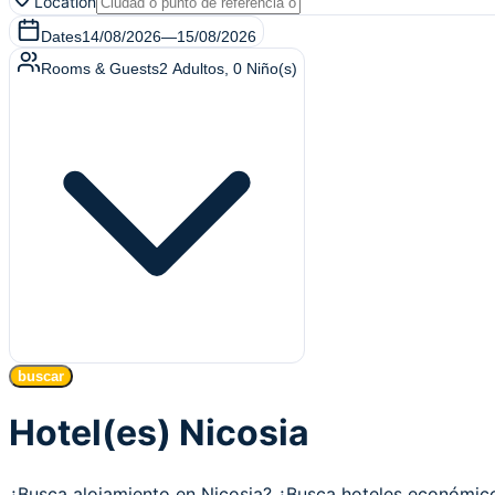
Location
Dates
14/08/2026
—
15/08/2026
Rooms & Guests
2
Adultos
,
0
Niño(s)
buscar
Hotel(es) Nicosia
¿Busca alojamiento en Nicosia? ¿Busca hoteles económi