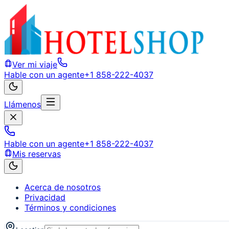
Ver mi viaje
Hable con un agente
+1 858-222-4037
Llámenos
Hable con un agente
+1 858-222-4037
Mis reservas
Acerca de nosotros
Privacidad
Términos y condiciones