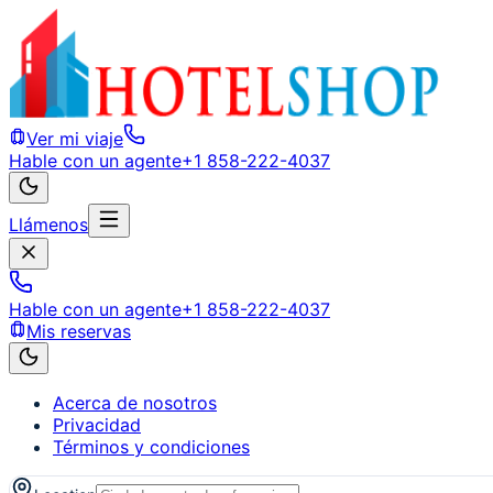
Ver mi viaje
Hable con un agente
+1 858-222-4037
Llámenos
Hable con un agente
+1 858-222-4037
Mis reservas
Acerca de nosotros
Privacidad
Términos y condiciones