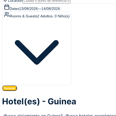
Location
Dates
13/08/2026
—
14/08/2026
Rooms & Guests
2
Adultos
,
0
Niño(s)
buscar
Hotel(es) - Guinea
¿Busca alojamiento en Guinea? ¿Busca hoteles económic