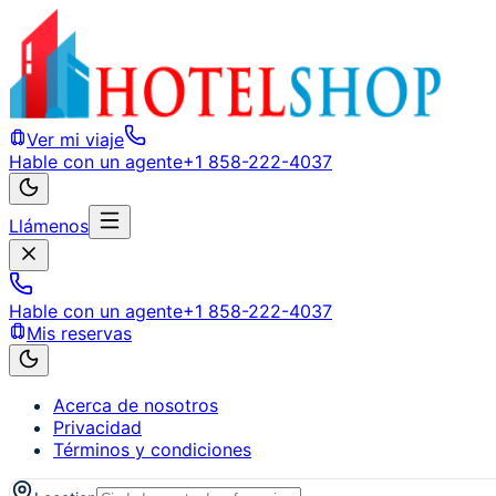
Ver mi viaje
Hable con un agente
+1 858-222-4037
Llámenos
Hable con un agente
+1 858-222-4037
Mis reservas
Acerca de nosotros
Privacidad
Términos y condiciones