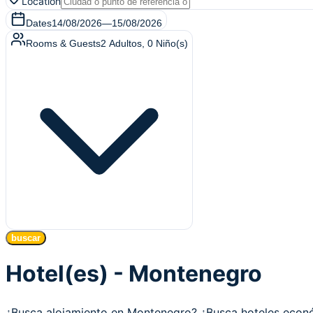
Location
Dates
14/08/2026
—
15/08/2026
Rooms & Guests
2
Adultos
,
0
Niño(s)
buscar
Hotel(es) - Montenegro
¿Busca alojamiento en Montenegro? ¿Busca hoteles eco