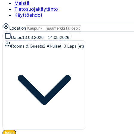
Meistä
Tietosuojakäytäntö
Käyttöehdot
Location
Dates
13.08.2026
—
14.08.2026
Rooms & Guests
2
Aikuiset
,
0
Lapsi(et)
haku