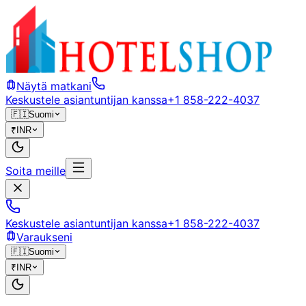
Näytä matkani
Keskustele asiantuntijan kanssa
+1 858-222-4037
🇫🇮
Suomi
₹
INR
Soita meille
Keskustele asiantuntijan kanssa
+1 858-222-4037
Varaukseni
🇫🇮
Suomi
₹
INR