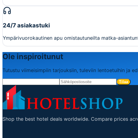
24/7 asiakastuki
Ympärivuorokautinen apu omistautuneilta matka-asiantunt
Ole inspiroitunut
Tutustu viimeisimpiin tarjouksiin, tuleviin lentoetuihin ja edu
Tilaa
Shop the best hotel deals worldwide. Compare prices acro
ärkeitä linkkejä