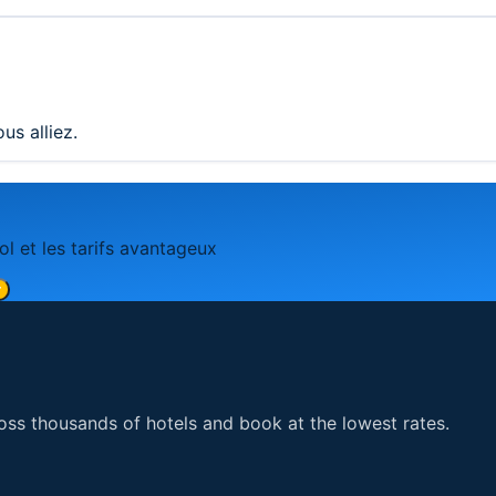
us alliez.
ol et les tarifs avantageux
r
ss thousands of hotels and book at the lowest rates.