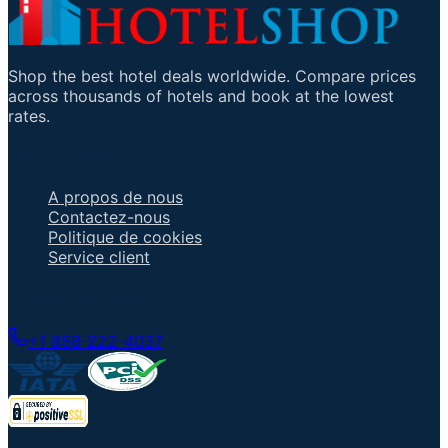
Shop the best hotel deals worldwide. Compare prices
across thousands of hotels and book at the lowest
rates.
Liens importants
A propos de nous
Contactez-nous
Politique de cookies
Service client
Parler à un agent
+1 858-222-4037