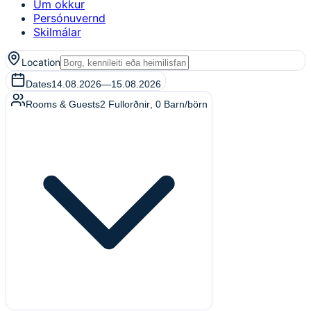
Um okkur
Persónuvernd
Skilmálar
Location
Dates
14.08.2026
—
15.08.2026
Rooms & Guests
2
Fullorðnir
,
0
Barn/börn