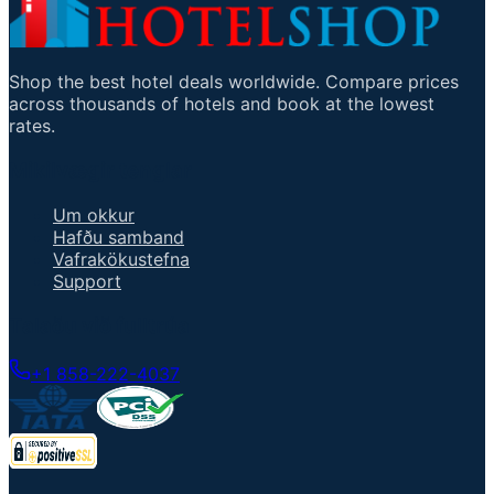
Shop the best hotel deals worldwide. Compare prices
across thousands of hotels and book at the lowest
rates.
Mikilvægir tenglar
Um okkur
Hafðu samband
Vafrakökustefna
Support
Talaðu við fulltrúa
+1 858-222-4037