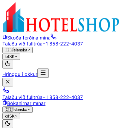
Skoða ferðina mína
Talaðu við fulltrúa
+1 858-222-4037
🇮🇸
Íslenska
kr
ISK
Hringdu í okkur
Talaðu við fulltrúa
+1 858-222-4037
Bókanirnar mínar
🇮🇸
Íslenska
kr
ISK