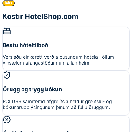
leita
Kostir HotelShop.com
Bestu hóteltilboð
Verslaðu einkarétt verð á þúsundum hótela í öllum
vinsælum áfangastöðum um allan heim.
Örugg og trygg bókun
PCI DSS samræmd afgreiðsla heldur greiðslu- og
bókunarupplýsingunum þínum að fullu öruggum.