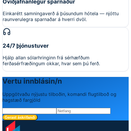
Óviðjafnanlegur sparnaður
Einkarétt samningaverð á þúsundum hótela — njóttu
raunverulegra sparnaðar á hverri dvöl.
24/7 þjónustuver
Hjálp allan sólarhringinn frá sérhæfðum
ferðasérfræðingum okkar, hvar sem þú ferð.
Vertu innblásin/n
Uppgötvaðu nýjustu tilboðin, komandi flugtilboð og
hagstæð fargjöld
Gerast áskrifandi