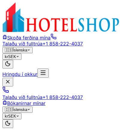
Skoða ferðina mína
Talaðu við fulltrúa
+1 858-222-4037
🇮🇸
Íslenska
kr
SEK
Hringdu í okkur
Talaðu við fulltrúa
+1 858-222-4037
Bókanirnar mínar
🇮🇸
Íslenska
kr
SEK