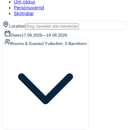
Um okkur
Persónuvernd
Skilmálar
Location
Dates
17.08.2026
—
18.08.2026
Rooms & Guests
2
Fullorðnir
,
0
Barn/börn