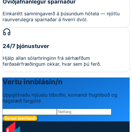
Óviðjafnanlegur sparnaður
Einkarétt samningaverð á þúsundum hótela — njóttu
raunverulegra sparnaðar á hverri dvöl.
24/7 þjónustuver
Hjálp allan sólarhringinn frá sérhæfðum
ferðasérfræðingum okkar, hvar sem þú ferð.
Vertu innblásin/n
Uppgötvaðu nýjustu tilboðin, komandi flugtilboð og
hagstæð fargjöld
Gerast áskrifandi