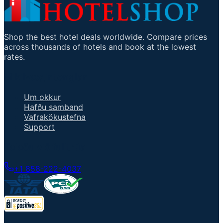
Shop the best hotel deals worldwide. Compare prices
across thousands of hotels and book at the lowest
rates.
Mikilvægir tenglar
Um okkur
Hafðu samband
Vafrakökustefna
Support
Talaðu við fulltrúa
+1 858-222-4037