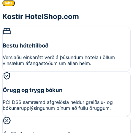
leita
Kostir HotelShop.com
Bestu hóteltilboð
Verslaðu einkarétt verð á þúsundum hótela í öllum
vinsælum áfangastöðum um allan heim.
Örugg og trygg bókun
PCI DSS samræmd afgreiðsla heldur greiðslu- og
bókunarupplýsingunum þínum að fullu öruggum.