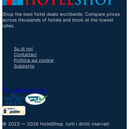
Shop the best hotel deals worldwide. Compare prices
across thousands of hotels and book at the lowest
rates.
Link Importanti
Su di noi
Contattaci
Politica sui cookie
Supporto
Parla con un Agente
+1 858-222-4037
© 2023 —
2026
HotelShop
.
tutti i diritti riservati