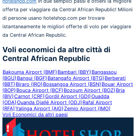
hotelshop.com
in due semplici passi e ottieni la migliore
offerta per viaggiare da Central African Republic! Milioni
di persone usano hotelshop.com per trovare
istantaneamente le migliori offerte di volo per viaggiare
da Central African Republic.
Voli economici da altre città di
Central African Republic
Bakouma Airport
(
BMF
)
Bambari
(
BBY
)
Bangassou
(
BGU
)
Bangui
(
BGF
)
Batangafo Airport
(
BTG
)
Berberati
(
BBT
)
Biraro
(
IRO
)
Bossangoa Airport
(
BSN
)
Bouar Airport
(
BOP
)
Bouca Airport
(
BCF
)
Bozoum Airport
(
BOZ
)
Bria
(
BIV
)
Carnot
(
CRF
)
Gordil Airport
(
GDI
)
Ouadda
(
ODA
)
Ouanda Djallé Airport
(
ODJ
)
Rafaï Airport
(
RFA
)
Yalinga Airport
(
AIG
)
Zemio Airport
(
IMO
)
Voli Economici da altri paesi