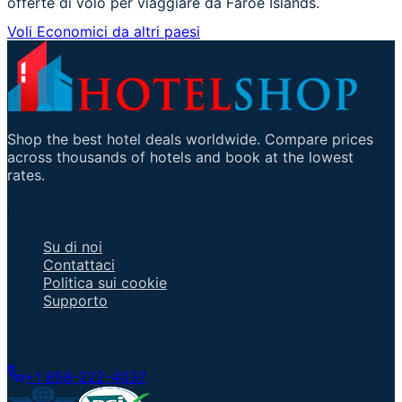
offerte di volo per viaggiare da Faroe Islands.
Voli Economici da altri paesi
Shop the best hotel deals worldwide. Compare prices
across thousands of hotels and book at the lowest
rates.
Link Importanti
Su di noi
Contattaci
Politica sui cookie
Supporto
Parla con un Agente
+1 858-222-4037