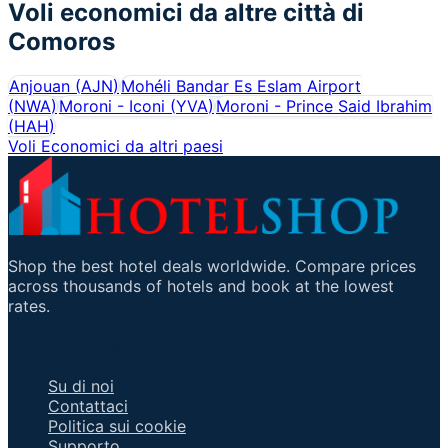
Voli economici da altre città di
Comoros
Anjouan
(
AJN
)
Mohéli Bandar Es Eslam Airport
(
NWA
)
Moroni - Iconi
(
YVA
)
Moroni - Prince Said Ibrahim
(
HAH
)
Voli Economici da altri paesi
Shop the best hotel deals worldwide. Compare prices
across thousands of hotels and book at the lowest
rates.
Link Importanti
Su di noi
Contattaci
Politica sui cookie
Supporto