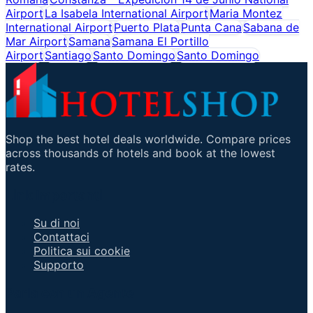
Airport
La Isabela International Airport
Maria Montez
International Airport
Puerto Plata
Punta Cana
Sabana de
Mar Airport
Samana
Samana El Portillo
Airport
Santiago
Santo Domingo
Santo Domingo
Shop the best hotel deals worldwide. Compare prices
across thousands of hotels and book at the lowest
rates.
Link Importanti
Su di noi
Contattaci
Politica sui cookie
Supporto
Parla con un Agente