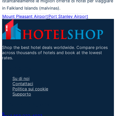
istantaneamente le migliori offerte di hotel per viaggiare
in Falkland Islands (malvinas).
Mount Pleasant Airport
Port Stanley Airport
Shop the best hotel deals worldwide. Compare prices
across thousands of hotels and book at the lowest
rates.
Link Importanti
Su di noi
Contattaci
Politica sui cookie
Supporto
Parla con un Agente
+1 858-222-4037