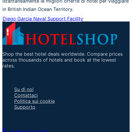
istantaneamente le migliori offerte di hotel per viaggiare
in British Indian Ocean Territory.
Diego Garcia Naval Support Facility
Shop the best hotel deals worldwide. Compare prices
across thousands of hotels and book at the lowest
rates.
Link Importanti
Su di noi
Contattaci
Politica sui cookie
Supporto
Parla con un Agente
+1 858-222-4037