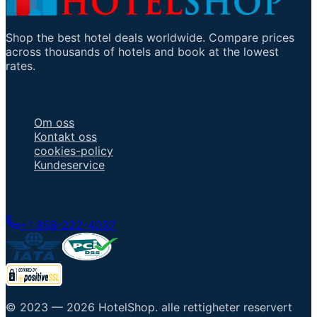
Shop the best hotel deals worldwide. Compare prices
across thousands of hotels and book at the lowest
rates.
Viktige lenker
Om oss
Kontakt oss
cookies-policy
Kundeservice
Snakk med en agent
+1 858-222-4037
© 2023 —
2026
HotelShop
.
alle rettigheter reservert