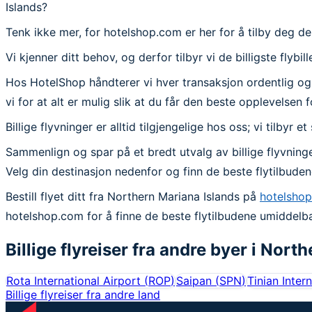
Islands?
Tenk ikke mer, for hotelshop.com er her for å tilby deg de
Vi kjenner ditt behov, og derfor tilbyr vi de billigste flyb
Hos HotelShop håndterer vi hver transaksjon ordentlig og fu
vi for at alt er mulig slik at du får den beste opplevelsen 
Billige flyvninger er alltid tilgjengelige hos oss; vi tilbyr
Sammenlign og spar på et bredt utvalg av billige flyvninge
Velg din destinasjon nedenfor og finn de beste flytilbude
Bestill flyet ditt fra Northern Mariana Islands på
hotelsho
hotelshop.com for å finne de beste flytilbudene umiddelbar
Billige flyreiser fra andre byer i
North
Rota International Airport
(
ROP
)
Saipan
(
SPN
)
Tinian Inter
Billige flyreiser fra andre land