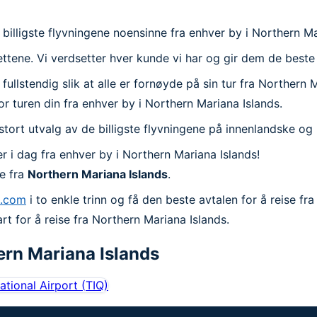
 billigste flyvningene noensinne fra enhver by i Northern Ma
illettene. Vi verdsetter hver kunde vi har og gir dem de best
llstendig slik at alle er fornøyde på sin tur fra Northern Ma
for turen din fra enhver by i Northern Mariana Islands.
 et stort utvalg av de billigste flyvningene på innenlandske og
r i dag fra enhver by i Northern Mariana Islands!
ne fra
Northern Mariana Islands
.
p.com
i to enkle trinn og få den beste avtalen for å reise f
t for å reise fra Northern Mariana Islands.
ern Mariana Islands
national Airport
(
TIQ
)