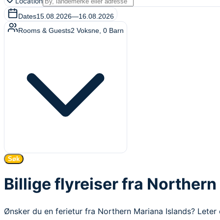
Location
Dates
15.08.2026
—
16.08.2026
Rooms & Guests
2
Voksne
,
0
Barn
Søk
Billige flyreiser fra Norther
Ønsker du en ferietur fra Northern Mariana Islands? Leter d