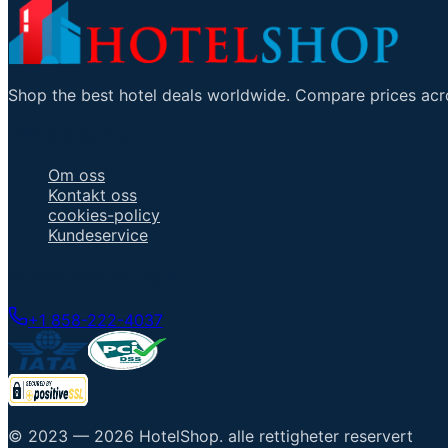
Shop the best hotel deals worldwide. Compare prices acro
Viktige lenker
Om oss
Kontakt oss
cookies-policy
Kundeservice
Snakk med en agent
+1 858-222-4037
© 2023 —
2026
HotelShop
.
alle rettigheter reservert