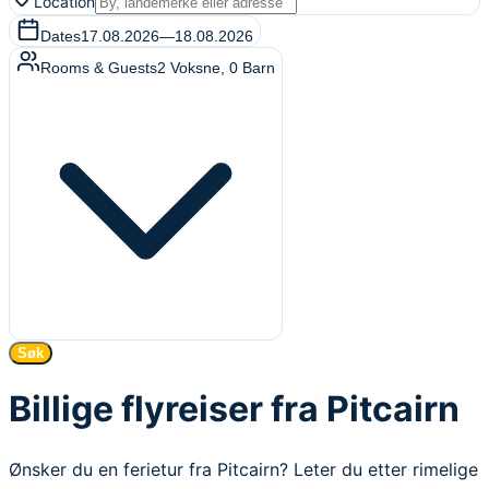
Location
Dates
17.08.2026
—
18.08.2026
Rooms & Guests
2
Voksne
,
0
Barn
Søk
Billige flyreiser fra Pitcairn
Ønsker du en ferietur fra Pitcairn? Leter du etter rimelige