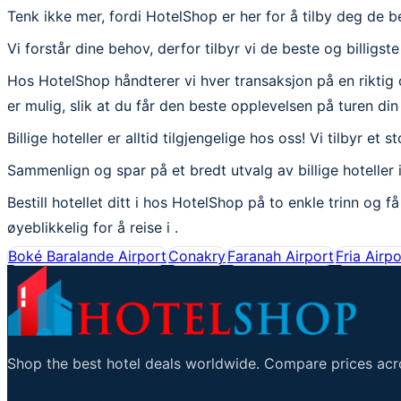
Tenk ikke mer, fordi HotelShop er her for å tilby deg de be
Vi forstår dine behov, derfor tilbyr vi de beste og billigst
Hos HotelShop håndterer vi hver transaksjon på en riktig og 
er mulig, slik at du får den beste opplevelsen på turen din 
Billige hoteller er alltid tilgjengelige hos oss! Vi tilbyr et s
Sammenlign og spar på et bredt utvalg av billige hoteller i
Bestill hotellet ditt i hos HotelShop på to enkle trinn og 
øyeblikkelig for å reise i .
Boké Baralande Airport
Conakry
Faranah Airport
Fria Airpo
Shop the best hotel deals worldwide. Compare prices acro
Viktige lenker