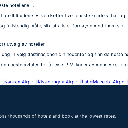
ste hotellene i .
e hotelltilbudene. Vi verdsetter hver eneste kunde vi har og 
fullstendig måte, slik at alle er fornøyde med turen sin i . 
i .
tort utvalg av hoteller.
 dag i ! Velg destinasjonen din nedenfor og finn de beste hot
få den beste avtalen for å reise i ! Millioner av mennesker b
rt
Kankan Airport
Kissidougou Airport
Labe
Macenta Airpor
ss thousands of hotels and book at the lowest rates.