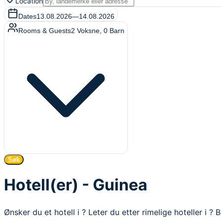
Location
Dates
13.08.2026
—
14.08.2026
Rooms & Guests
2
Voksne
,
0
Barn
Søk
Hotell(er) - Guinea
Ønsker du et hotell i ? Leter du etter rimelige hoteller i ? 