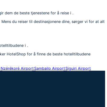
gir dem de beste tjenestene for å reise i .
Mens du reiser til destinasjonene dine, sørger vi for at alt
elltilbudene i .
ruker HotelShop for å finne de beste hotelltilbudene
t
Nzérékoré Airport
Sambailo Airport
Siguiri Airport