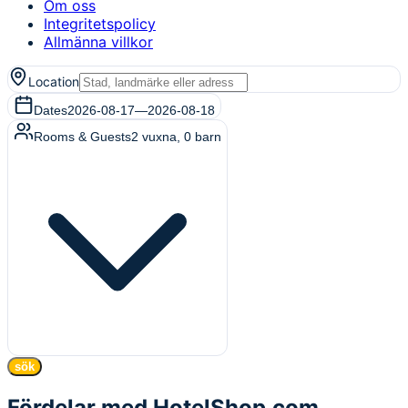
Om oss
Integritetspolicy
Allmänna villkor
Location
Dates
2026-08-17
—
2026-08-18
Rooms & Guests
2
vuxna
,
0
barn
sök
Fördelar med HotelShop.com