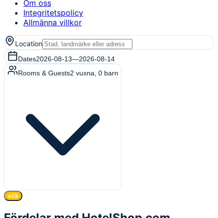
Om oss
Integritetspolicy
Allmänna villkor
Location
Dates
2026-08-13
—
2026-08-14
Rooms & Guests
2
vuxna
,
0
barn
sök
Fördelar med HotelShop.com