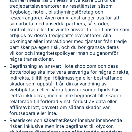
tredjepartsleverantörer av resetjänster, såsom
flygbolag, hotell, biluthyrningsföretag och
researrangörer. Även om vi anstränger oss för att
samarbeta med ansedda partners, så stöder,
kontrollerar eller tar vi inte ansvar för de tjänster som
erbjuds av dessa tredjepartsleverantörer. Alla
bokningar eller interaktioner med tjänster från tredje
part sker på egen risk, och du bör granska deras
villkor och integritetspolicyer innan du genomför
några transaktioner.
Begränsning av ansvar: Hotelshop.com och dess
dotterbolag ska inte vara ansvariga för några direkta,
indirekta, tillfälliga, följdmässiga eller bestraffande
skador som uppstår från din användning av
webbplatsen eller några tjänster som erbjuds här.
Detta inkluderar, men är inte begränsat till, skador
relaterade till förlorad vinst, förlust av data eller
affärsavbrott, oavsett om sådana skador var
förutsebara eller inte.
Reserisker och säkerhet:Resor innebär inneboende
risker, inklusive men inte begränsat till olyckor,
sjukdomar, förseningar och oförutsedda händelser.