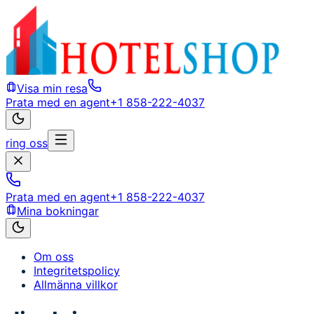
Visa min resa
Prata med en agent
+1 858-222-4037
ring oss
Prata med en agent
+1 858-222-4037
Mina bokningar
Om oss
Integritetspolicy
Allmänna villkor