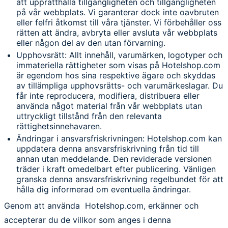
att upprätthålla tillgängligheten och tillgängligheten
på vår webbplats. Vi garanterar dock inte oavbruten
eller felfri åtkomst till våra tjänster. Vi förbehåller oss
rätten att ändra, avbryta eller avsluta vår webbplats
eller någon del av den utan förvarning.
Upphovsrätt: Allt innehåll, varumärken, logotyper och
immateriella rättigheter som visas på Hotelshop.com
är egendom hos sina respektive ägare och skyddas
av tillämpliga upphovsrätts- och varumärkeslagar. Du
får inte reproducera, modifiera, distribuera eller
använda något material från vår webbplats utan
uttryckligt tillstånd från den relevanta
rättighetsinnehavaren.
Ändringar i ansvarsfriskrivningen: Hotelshop.com kan
uppdatera denna ansvarsfriskrivning från tid till
annan utan meddelande. Den reviderade versionen
träder i kraft omedelbart efter publicering. Vänligen
granska denna ansvarsfriskrivning regelbundet för att
hålla dig informerad om eventuella ändringar.
Genom att använda Hotelshop.com, erkänner och
accepterar du de villkor som anges i denna