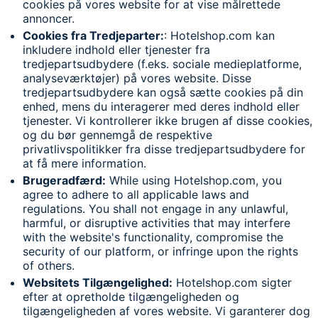
cookies på vores website for at vise målrettede
annoncer.
Cookies fra Tredjeparter:
: Hotelshop.com kan
inkludere indhold eller tjenester fra
tredjepartsudbydere (f.eks. sociale medieplatforme,
analyseværktøjer) på vores website. Disse
tredjepartsudbydere kan også sætte cookies på din
enhed, mens du interagerer med deres indhold eller
tjenester. Vi kontrollerer ikke brugen af disse cookies,
og du bør gennemgå de respektive
privatlivspolitikker fra disse tredjepartsudbydere for
at få mere information.
Brugeradfærd:
While using Hotelshop.com, you
agree to adhere to all applicable laws and
regulations. You shall not engage in any unlawful,
harmful, or disruptive activities that may interfere
with the website's functionality, compromise the
security of our platform, or infringe upon the rights
of others.
Websitets Tilgængelighed:
Hotelshop.com sigter
efter at opretholde tilgængeligheden og
tilgængeligheden af vores website. Vi garanterer dog