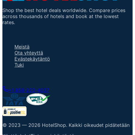
Shop the best hotel deals worldwide. Compare prices
across thousands of hotels and book at the lowest
rates.
ärkeitä linkkejä
Meistä
Ota yhteyttä
Evästekäytäntö
Tuki
Keskustele asiantuntijan kanssa
+1 858-222-4037
© 2023 —
2026
HotelShop
.
Kaikki oikeudet pidätetään