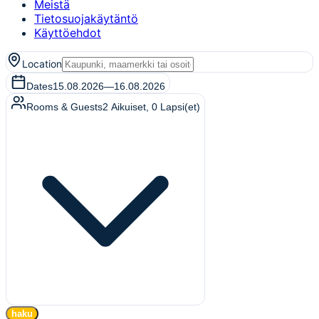
Meistä
Tietosuojakäytäntö
Käyttöehdot
Location
Dates
15.08.2026
—
16.08.2026
Rooms & Guests
2
Aikuiset
,
0
Lapsi(et)
haku