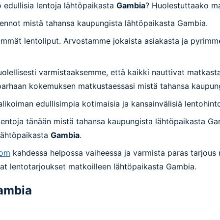
edullisia lentoja lähtöpaikasta
Gambia
? Huolestuttaako ma
t lennot mistä tahansa kaupungista lähtöpaikasta Gambia.
mmät lentoliput. Arvostamme jokaista asiakasta ja pyrimme
olellisesti varmistaaksemme, että kaikki nauttivat matkasta
n parhaan kokemuksen matkustaessasi mistä tahansa kaupun
alikoiman edullisimpia kotimaisia ja kansainvälisiä lentohinto
 lentoja tänään mistä tahansa kaupungista lähtöpaikasta Ga
 lähtöpaikasta
Gambia
.
com
kahdessa helpossa vaiheessa ja varmista paras tarjous 
at lentotarjoukset matkoilleen lähtöpaikasta Gambia.
ambia