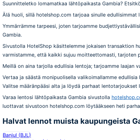
Suunnitteletko lomamatkaa lähtöpaikasta Gambia? Etsitkö 
Älä huoli, sillä hotelshop.com tarjoaa sinulle edullisimma
Ymmärrämme tarpeesi, joten tarjoamme budjettiystävällisi
Gambia.
Sivustolla HotelShop käsittelemme jokaisen transaktion hu
varmistamme, että kaikki sujuu moitteettomasti, tarjote
Meillä on aina tarjolla edullisia lentoja; tarjoamme laajan v
Vertaa ja säästä monipuolisella valikoimallamme edullisia
Valitse määränpääsi alta ja löydä parhaat lentotarjoukset
Varaa lentosi lähtöpaikasta Gambia sivustolla
hotelshop.
luottavat sivustoon hotelshop.com löytääkseen heti parha
Halvat lennot muista kaupungeista
G
Banjul
(
BJL
)