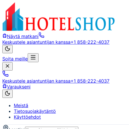
Näytä matkani
Keskustele asiantuntijan kanssa
+1 858-222-4037
Soita meille
Keskustele asiantuntijan kanssa
+1 858-222-4037
Varaukseni
Meistä
Tietosuojakäytäntö
Käyttöehdot