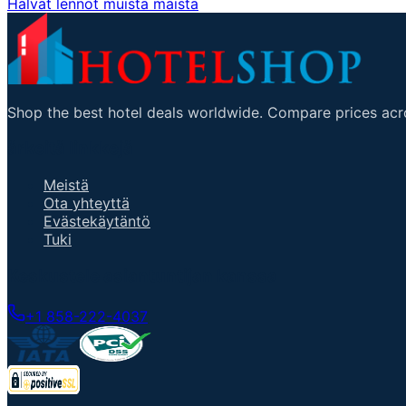
Halvat lennot muista maista
Shop the best hotel deals worldwide. Compare prices acro
ärkeitä linkkejä
Meistä
Ota yhteyttä
Evästekäytäntö
Tuki
Keskustele asiantuntijan kanssa
+1 858-222-4037