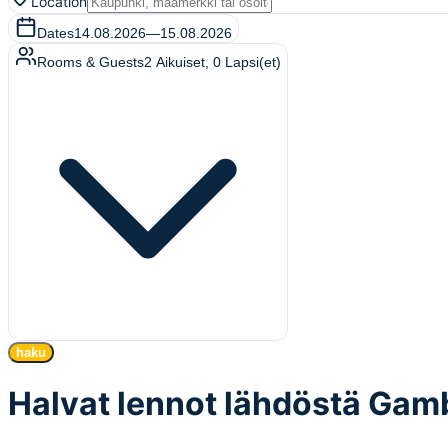
Location
Dates
14.08.2026
—
15.08.2026
Rooms & Guests
2
Aikuiset
,
0
Lapsi(et)
haku
Halvat lennot lähdöstä Gam