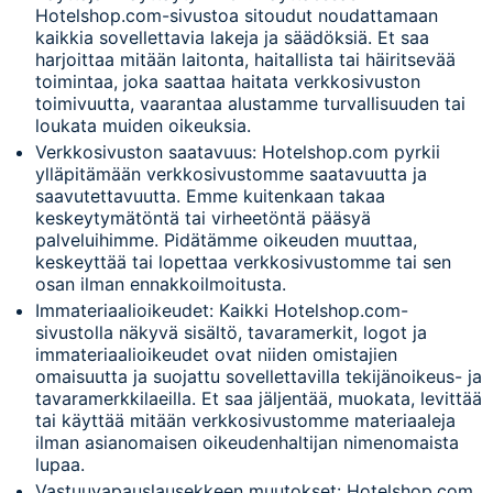
Hotelshop.com-sivustoa sitoudut noudattamaan
kaikkia sovellettavia lakeja ja säädöksiä. Et saa
harjoittaa mitään laitonta, haitallista tai häiritsevää
toimintaa, joka saattaa haitata verkkosivuston
toimivuutta, vaarantaa alustamme turvallisuuden tai
loukata muiden oikeuksia.
Verkkosivuston saatavuus: Hotelshop.com pyrkii
ylläpitämään verkkosivustomme saatavuutta ja
saavutettavuutta. Emme kuitenkaan takaa
keskeytymätöntä tai virheetöntä pääsyä
palveluihimme. Pidätämme oikeuden muuttaa,
keskeyttää tai lopettaa verkkosivustomme tai sen
osan ilman ennakkoilmoitusta.
Immateriaalioikeudet: Kaikki Hotelshop.com-
sivustolla näkyvä sisältö, tavaramerkit, logot ja
immateriaalioikeudet ovat niiden omistajien
omaisuutta ja suojattu sovellettavilla tekijänoikeus- ja
tavaramerkkilaeilla. Et saa jäljentää, muokata, levittää
tai käyttää mitään verkkosivustomme materiaaleja
ilman asianomaisen oikeudenhaltijan nimenomaista
lupaa.
Vastuuvapauslausekkeen muutokset: Hotelshop.com