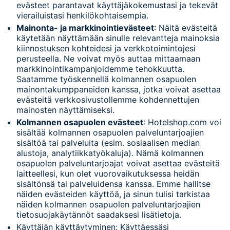
evästeet parantavat käyttäjäkokemustasi ja tekevät
vierailuistasi henkilökohtaisempia.
Mainonta- ja markkinointievästeet
: Näitä evästeitä
käytetään näyttämään sinulle relevantteja mainoksia
kiinnostuksen kohteidesi ja verkkotoimintojesi
perusteella. Ne voivat myös auttaa mittaamaan
markkinointikampanjoidemme tehokkuutta.
Saatamme työskennellä kolmannen osapuolen
mainontakumppaneiden kanssa, jotka voivat asettaa
evästeitä verkkosivustollemme kohdennettujen
mainosten näyttämiseksi.
Kolmannen osapuolen evästeet
: Hotelshop.com voi
sisältää kolmannen osapuolen palveluntarjoajien
sisältöä tai palveluita (esim. sosiaalisen median
alustoja, analytiikkatyökaluja). Nämä kolmannen
osapuolen palveluntarjoajat voivat asettaa evästeitä
laitteellesi, kun olet vuorovaikutuksessa heidän
sisältönsä tai palveluidensa kanssa. Emme hallitse
näiden evästeiden käyttöä, ja sinun tulisi tarkistaa
näiden kolmannen osapuolen palveluntarjoajien
tietosuojakäytännöt saadaksesi lisätietoja.
Käyttäjän käyttäytyminen: Käyttäessäsi