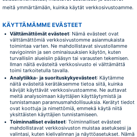
meitä ymmärtämään, kuinka käytät verkkosivustoamme.
KÄYTTÄMÄMME EVÄSTEET
Välttämättömät evästeet
: Nämä evästeet ovat
välttämättömiä verkkosivustomme asianmukaista
toimintaa varten. Ne mahdollistavat sivustollamme
navigoinnin ja sen ominaisuuksien käytön, kuten
turvallisiin alueisiin pääsyn tai varausten tekemisen.
Ilman näitä evästeitä verkkosivusto ei välttämättä
toimi tarkoitetulla tavalla.
Analytiikka- ja suorituskykyevästeet
: Käytämme
näitä evästeitä kerätäksemme tietoa siitä, kuinka
kävijät käyttävät verkkosivustoamme. Ne auttavat
meitä analysoimaan käyttäjien käyttäytymistä ja
tunnistamaan parannusmahdollisuuksia. Kerätyt tiedot
ovat koottuja ja nimettömiä, emmekä käytä niitä
yksittäisten käyttäjien tunnistamiseen.
Toiminnalliset evästeet
: Toiminnalliset evästeet
mahdollistavat verkkosivuston muistaa asetuksesi ja
valintasi, kuten kielivalinnan ja näyttöasetukset. Nämä