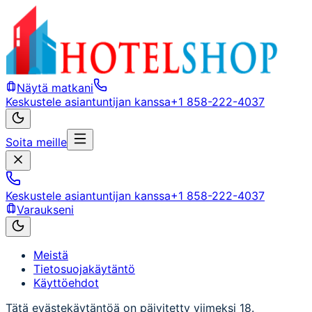
Näytä matkani
Keskustele asiantuntijan kanssa
+1 858-222-4037
Soita meille
Keskustele asiantuntijan kanssa
+1 858-222-4037
Varaukseni
Meistä
Tietosuojakäytäntö
Käyttöehdot
Tätä evästekäytäntöä on päivitetty viimeksi 18.