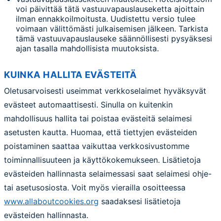
voi päivittää tätä vastuuvapauslauseketta ajoittain
ilman ennakkoilmoitusta. Uudistettu versio tulee
voimaan välittömästi julkaisemisen jälkeen. Tarkista
tämä vastuuvapauslauseke säännöllisesti pysyäksesi
ajan tasalla mahdollisista muutoksista.
KUINKA HALLITA EVÄSTEITÄ
Oletusarvoisesti useimmat verkkoselaimet hyväksyvät
evästeet automaattisesti. Sinulla on kuitenkin
mahdollisuus hallita tai poistaa evästeitä selaimesi
asetusten kautta. Huomaa, että tiettyjen evästeiden
poistaminen saattaa vaikuttaa verkkosivustomme
toiminnallisuuteen ja käyttökokemukseen. Lisätietoja
evästeiden hallinnasta selaimessasi saat selaimesi ohje-
tai asetusosiosta. Voit myös vierailla osoitteessa
www.allaboutcookies.org
saadaksesi lisätietoja
evästeiden hallinnasta.