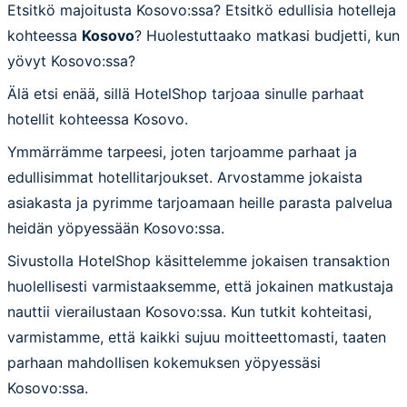
Etsitkö majoitusta Kosovo:ssa? Etsitkö edullisia hotelleja
kohteessa
Kosovo
? Huolestuttaako matkasi budjetti, kun
yövyt Kosovo:ssa?
Älä etsi enää, sillä HotelShop tarjoaa sinulle parhaat
hotellit kohteessa Kosovo.
Ymmärrämme tarpeesi, joten tarjoamme parhaat ja
edullisimmat hotellitarjoukset. Arvostamme jokaista
asiakasta ja pyrimme tarjoamaan heille parasta palvelua
heidän yöpyessään Kosovo:ssa.
Sivustolla HotelShop käsittelemme jokaisen transaktion
huolellisesti varmistaaksemme, että jokainen matkustaja
nauttii vierailustaan Kosovo:ssa. Kun tutkit kohteitasi,
varmistamme, että kaikki sujuu moitteettomasti, taaten
parhaan mahdollisen kokemuksen yöpyessäsi
Kosovo:ssa.