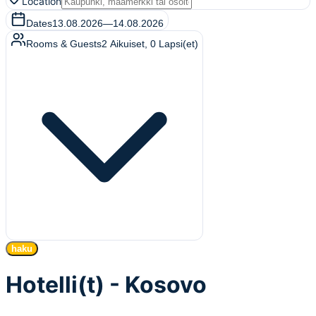
Location
Dates
13.08.2026
—
14.08.2026
Rooms & Guests
2
Aikuiset
,
0
Lapsi(et)
haku
Hotelli(t) - Kosovo