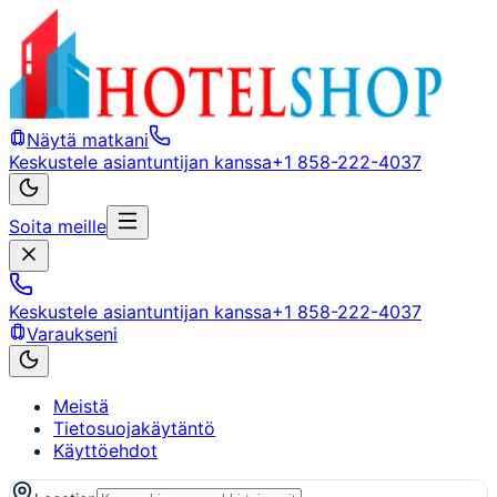
Näytä matkani
Keskustele asiantuntijan kanssa
+1 858-222-4037
Soita meille
Keskustele asiantuntijan kanssa
+1 858-222-4037
Varaukseni
Meistä
Tietosuojakäytäntö
Käyttöehdot