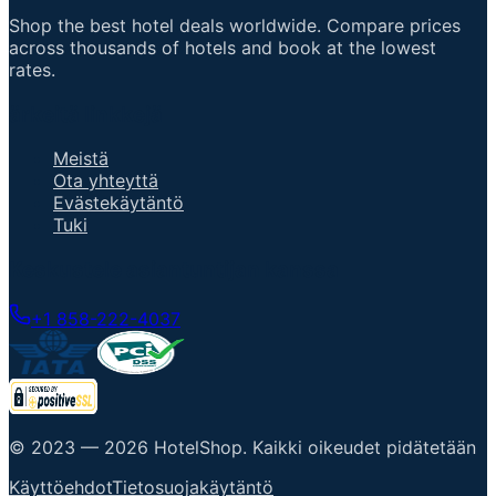
Shop the best hotel deals worldwide. Compare prices
across thousands of hotels and book at the lowest
rates.
ärkeitä linkkejä
Meistä
Ota yhteyttä
Evästekäytäntö
Tuki
Keskustele asiantuntijan kanssa
+1 858-222-4037
© 2023 —
2026
HotelShop
.
Kaikki oikeudet pidätetään
Käyttöehdot
Tietosuojakäytäntö