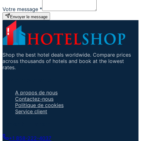
Votre message
*
Envoyer le message
Shop the best hotel deals worldwide. Compare prices
across thousands of hotels and book at the lowest
rates.
Liens importants
A propos de nous
Contactez-nous
Politique de cookies
Service client
Parler à un agent
+1 858-222-4037