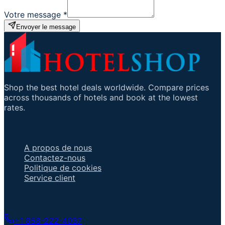
Votre message
*
Envoyer le message
Shop the best hotel deals worldwide. Compare prices
across thousands of hotels and book at the lowest
rates.
Liens importants
A propos de nous
Contactez-nous
Politique de cookies
Service client
Parler à un agent
+1 858-222-4037