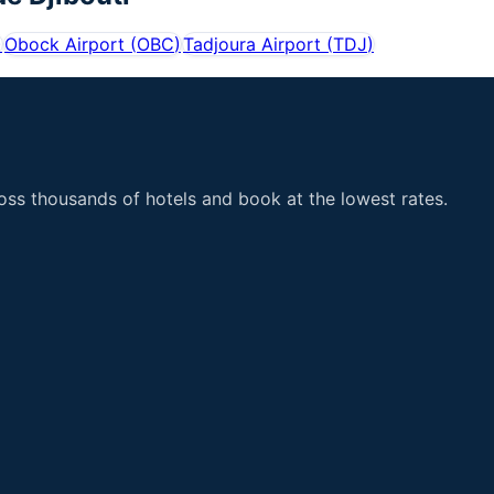
)
Obock Airport
(
OBC
)
Tadjoura Airport
(
TDJ
)
ss thousands of hotels and book at the lowest rates.