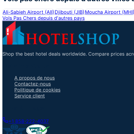
Ali-Sabieh Airport
(
AII
)
Djibouti
(
JIB
)
Moucha Airport
(
MHI
Vols Pas Chers depuis d'autres pays
Shop the best hotel deals worldwide. Compare prices acro
Liens importants
A propos de nous
Contactez-nous
Politique de cookies
Service client
Parler à un agent
+1 858-222-4037