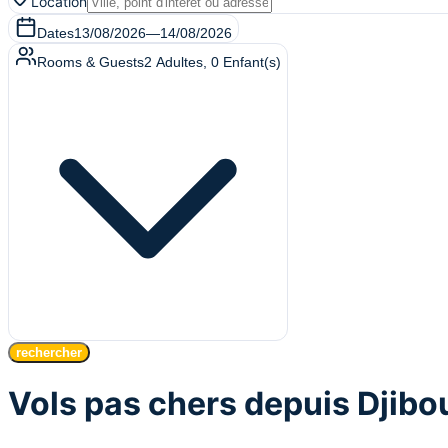
Location
Dates
13/08/2026
—
14/08/2026
Rooms & Guests
2
Adultes
,
0
Enfant(s)
rechercher
Vols pas chers depuis Djibou