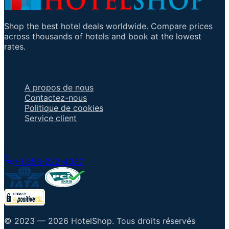
Shop the best hotel deals worldwide. Compare prices
across thousands of hotels and book at the lowest
rates.
Liens importants
A propos de nous
Contactez-nous
Politique de cookies
Service client
Parler à un agent
+1 858-222-4037
© 2023 —
2026
HotelShop
.
Tous droits réservés