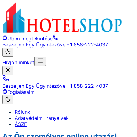
Utam megtekintése
Beszéljen Egy Ügyintézővel
+1 858-222-4037
Hívjon minket
Beszéljen Egy Ügyintézővel
+1 858-222-4037
Foglalásaim
Rólunk
Adatvédelmi irányelvek
ÁSZF
Az Ön személyes online utazási