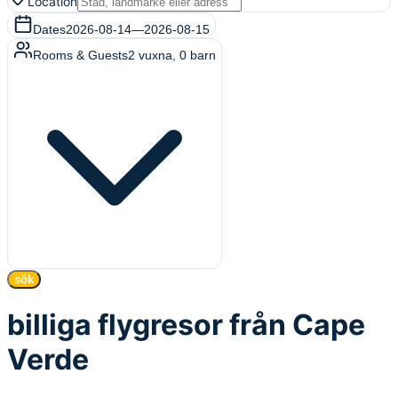
Location
Dates
2026-08-14
—
2026-08-15
Rooms & Guests
2
vuxna
,
0
barn
sök
billiga flygresor från Cape
Verde