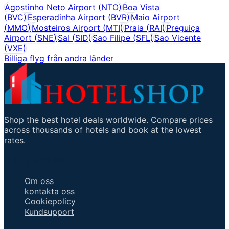
Agostinho Neto Airport
(
NTO
)
Boa Vista
(
BVC
)
Esperadinha Airport
(
BVR
)
Maio Airport
(
MMO
)
Mosteiros Airport
(
MTI
)
Praia
(
RAI
)
Preguiça
Airport
(
SNE
)
Sal
(
SID
)
Sao Filipe
(
SFL
)
Sao Vicente
(
VXE
)
Billiga flyg från andra länder
Shop the best hotel deals worldwide. Compare prices
across thousands of hotels and book at the lowest
rates.
Viktiga länkar
Om oss
kontakta oss
Cookiepolicy
Kundsupport