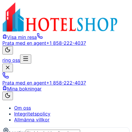
Visa min resa
Prata med en agent
+1 858-222-4037
ring oss
Prata med en agent
+1 858-222-4037
Mina bokningar
Om oss
Integritetspolicy
Allmänna villkor