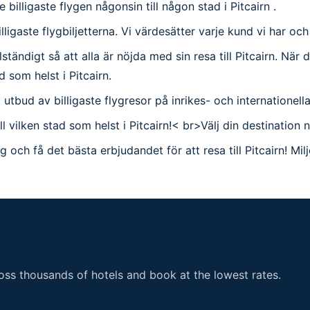
 billigaste flygen någonsin till någon stad i Pitcairn .
lligaste flygbiljetterna. Vi värdesätter varje kund vi har och
ndigt så att alla är nöjda med sin resa till Pitcairn. När du å
d som helst i Pitcairn.
tort utbud av billigaste flygresor på inrikes- och internatione
ill vilken stad som helst i Pitcairn!< br>Välj din destinatio
eg och få det bästa erbjudandet för att resa till Pitcairn! M
ss thousands of hotels and book at the lowest rates.