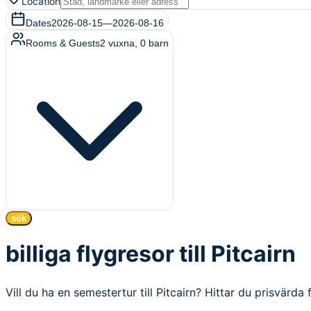
Location
Dates
2026-08-15
—
2026-08-16
Rooms & Guests
2
vuxna
,
0
barn
sök
billiga flygresor till Pitcairn
Vill du ha en semestertur till Pitcairn? Hittar du prisvärda f