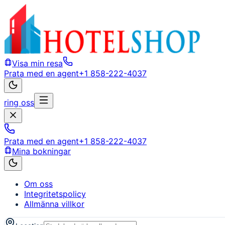
Visa min resa
Prata med en agent
+1 858-222-4037
ring oss
Prata med en agent
+1 858-222-4037
Mina bokningar
Om oss
Integritetspolicy
Allmänna villkor