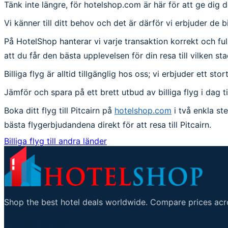
Tänk inte längre, för hotelshop.com är här för att ge dig de
Vi känner till ditt behov och det är därför vi erbjuder de bi
På HotelShop hanterar vi varje transaktion korrekt och fullstä
att du får den bästa upplevelsen för din resa till vilken sta
Billiga flyg är alltid tillgänglig hos oss; vi erbjuder ett s
Jämför och spara på ett brett utbud av billiga flyg i dag t
Boka ditt flyg till Pitcairn på
hotelshop.com
i två enkla st
bästa flygerbjudandena direkt för att resa till Pitcairn.
Billiga flyg till andra länder
Shop the best hotel deals worldwide. Compare prices acro
Viktiga länkar