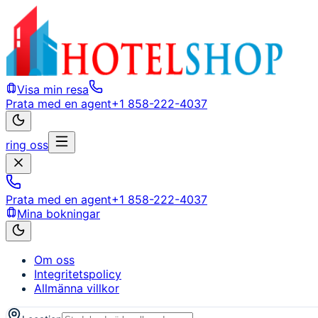
Visa min resa
Prata med en agent
+1 858-222-4037
ring oss
Prata med en agent
+1 858-222-4037
Mina bokningar
Om oss
Integritetspolicy
Allmänna villkor