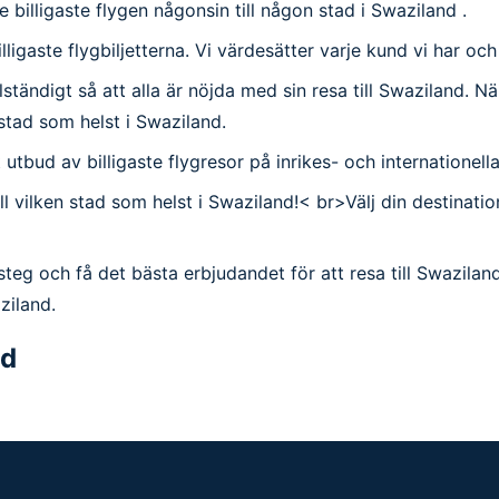
e billigaste flygen någonsin till någon stad i Swaziland .
illigaste flygbiljetterna. Vi värdesätter varje kund vi har oc
ändigt så att alla är nöjda med sin resa till Swaziland. När du
 stad som helst i Swaziland.
tort utbud av billigaste flygresor på inrikes- och internatione
ill vilken stad som helst i Swaziland!< br>Välj din destinati
steg och få det bästa erbjudandet för att resa till Swazila
ziland.
nd