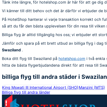
Tänk inte längre, för hotelshop.com är här för att ge dig d
Vi känner till ditt behov och det är därför vi erbjuder de b
På HotelShop hanterar vi varje transaktion korrekt och fullst
så att du får den bästa upplevelsen för din resa till vilken
Billiga flyg är alltid tillgänglig hos oss; vi erbjuder ett s
Jämför och spara på ett brett utbud av billiga flyg i dag t
Swaziland
.
Boka ditt flyg till Swaziland på
hotelshop.com
i två enkla 
hitta de bästa flygerbjudandena direkt för att resa till Swa
billiga flyg till andra städer i
Swazila
King Mswati III International Airport
(
SHO
)
Manzini
(
MTS
)
Billiga flyg till andra länder