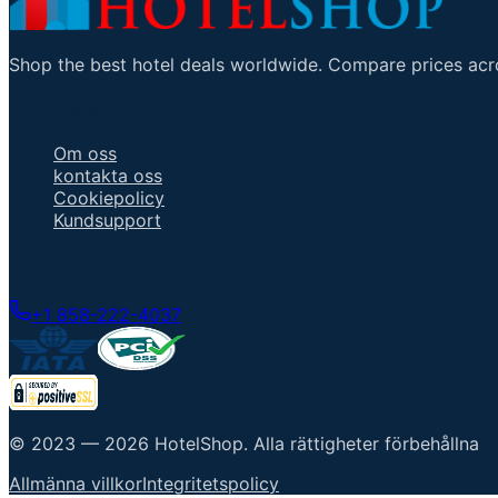
Shop the best hotel deals worldwide. Compare prices acro
Viktiga länkar
Om oss
kontakta oss
Cookiepolicy
Kundsupport
Prata med en agent
+1 858-222-4037
© 2023 —
2026
HotelShop
.
Alla rättigheter förbehållna
Allmänna villkor
Integritetspolicy