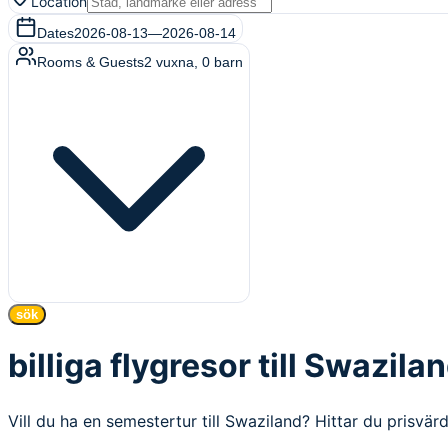
Location
Dates
2026-08-13
—
2026-08-14
Rooms & Guests
2
vuxna
,
0
barn
sök
billiga flygresor till Swazila
Vill du ha en semestertur till Swaziland? Hittar du prisvärda