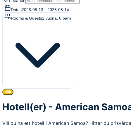
Location
Dates
2026-08-13
—
2026-08-14
Rooms & Guests
2
vuxna
,
0
barn
sök
Hotell(er) - American Samo
Vill du ha ett hotell i American Samoa? Hittar du prisvärd