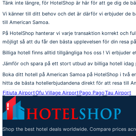
Tänk inte längre, för HotelShop är här för att ge dig de b
Vi känner till ditt behov och det är därför vi erbjuder de 
till American Samoa.
På HotelShop hanterar vi varje transaktion korrekt och fulls
möjligt så att du får den bästa upplevelsen för din resa 
Billiga hotell finns alltid tillgängliga hos oss ! Vi erbjuder 
Jämför och spara på ett stort utbud av billiga hotell id
Boka ditt hotell på American Samoa på HotelShop i två en
hitta de bästa hotellerbjudandena direkt för att resa till
Fitiuta Airport
Ofu Village Airport
Pago Pago
Tau Airport
Shop the best hotel deals worldwide. Compare prices acro