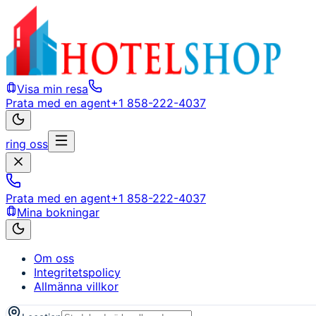
Visa min resa
Prata med en agent
+1 858-222-4037
ring oss
Prata med en agent
+1 858-222-4037
Mina bokningar
Om oss
Integritetspolicy
Allmänna villkor