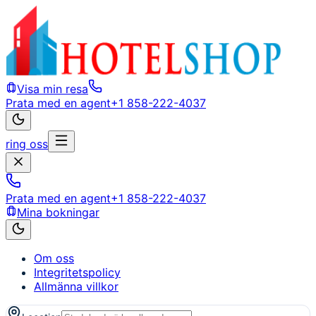
Visa min resa
Prata med en agent
+1 858-222-4037
ring oss
Prata med en agent
+1 858-222-4037
Mina bokningar
Om oss
Integritetspolicy
Allmänna villkor