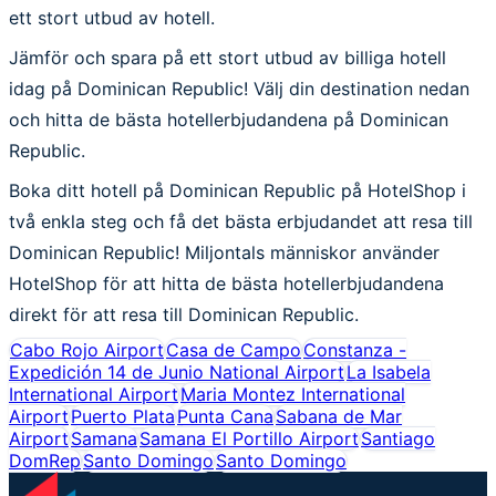
ett stort utbud av hotell.
Jämför och spara på ett stort utbud av billiga hotell
idag på Dominican Republic! Välj din destination nedan
och hitta de bästa hotellerbjudandena på Dominican
Republic.
Boka ditt hotell på Dominican Republic på HotelShop i
två enkla steg och få det bästa erbjudandet att resa till
Dominican Republic! Miljontals människor använder
HotelShop för att hitta de bästa hotellerbjudandena
direkt för att resa till Dominican Republic.
Cabo Rojo Airport
Casa de Campo
Constanza -
Expedición 14 de Junio National Airport
La Isabela
International Airport
Maria Montez International
Airport
Puerto Plata
Punta Cana
Sabana de Mar
Airport
Samana
Samana El Portillo Airport
Santiago
DomRep
Santo Domingo
Santo Domingo