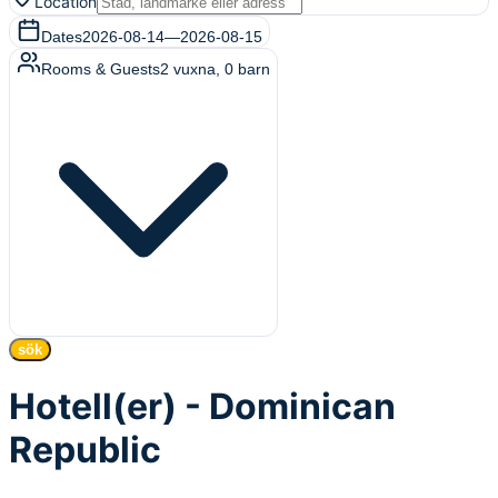
Location
Dates
2026-08-14
—
2026-08-15
Rooms & Guests
2
vuxna
,
0
barn
sök
Hotell(er) - Dominican
Republic