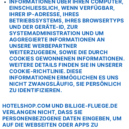
INFORMATIONEN ÜBER IHREN COMPUTER,
EINSCHLIESSLICH, WENN VERFÜGBAR, I
HRER IP-ADRESSE, IHRES B
ETRIEBSSYSTEMS, IHRES BROWSERTYPS U
ND DER GERÄTE-ID, ZUR S
YSTEMADMINISTRATION UND UM A
GGREGIERTE INFORMATIONEN AN U
NSERE WERBEPARTNER W
EITERZUGEBEN, SOWIE DIE DURCH C
OOKIES GEWONNENEN INFORMATIONEN. W
EITERE DETAILS FINDEN SIE IN UNSERER C
OOKIE-RICHTLINIE. DIESE I
NFORMATIONEN ERMÖGLICHEN ES UNS N
ICHT ZWANGSLÄUFIG, SIE PERSÖNLICH Z
U IDENTIFIZIEREN.
HOTELSHOP.COM UND BILLIGE-FLUEGE.DE
VERLANGEN NICHT, DASS SIE
PERSONENBEZOGENE DATEN EINGEBEN, UM
AUF DIE WEBSEITEN ODER APPS ZU