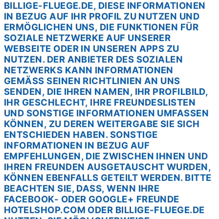
BILLIGE-FLUEGE.DE, DIESE INFORMATIONEN
IN BEZUG AUF IHR PROFIL ZU NUTZEN UND
ERMÖGLICHEN UNS, DIE FUNKTIONEN FÜR
SOZIALE NETZWERKE AUF UNSERER
WEBSEITE ODER IN UNSEREN APPS ZU
NUTZEN. DER ANBIETER DES SOZIALEN
NETZWERKS KANN INFORMATIONEN
GEMÄSS SEINEN RICHTLINIEN AN UNS S
ENDEN, DIE IHREN NAMEN, IHR PROFILBILD, I
HR GESCHLECHT, IHRE FREUNDESLISTEN U
ND SONSTIGE INFORMATIONEN UMFASSEN K
ÖNNEN, ZU DEREN WEITERGABE SIE SICH
ENTSCHIEDEN HABEN. SONSTIGE I
NFORMATIONEN IN BEZUG AUF E
MPFEHLUNGEN, DIE ZWISCHEN IHNEN UND I
HREN FREUNDEN AUSGETAUSCHT WURDEN, K
ÖNNEN EBENFALLS GETEILT WERDEN. BITTE B
EACHTEN SIE, DASS, WENN IHRE
FACEBOOK- ODER GOOGLE+ FREUNDE H
OTELSHOP.COM ODER BILLIGE-FLUEGE.DE N