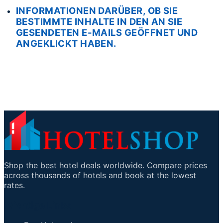
INFORMATIONEN DARÜBER, OB SIE
BESTIMMTE INHALTE IN DEN AN SIE
GESENDETEN E-MAILS GEÖFFNET UND
ANGEKLICKT HABEN.
Shop the best hotel deals worldwide. Compare prices
across thousands of hotels and book at the lowest
rates.
Wichtige Links