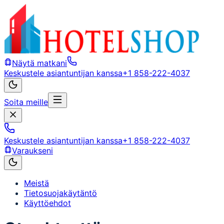
Näytä matkani
Keskustele asiantuntijan kanssa
+1 858-222-4037
Soita meille
Keskustele asiantuntijan kanssa
+1 858-222-4037
Varaukseni
Meistä
Tietosuojakäytäntö
Käyttöehdot