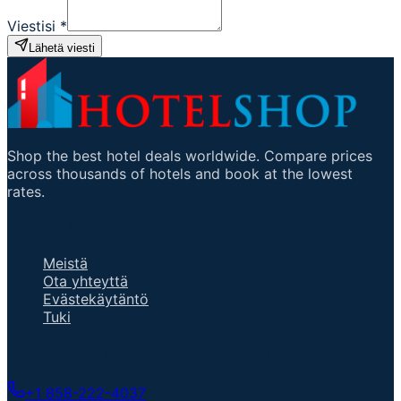
Viestisi
*
Lähetä viesti
Shop the best hotel deals worldwide. Compare prices
across thousands of hotels and book at the lowest
rates.
ärkeitä linkkejä
Meistä
Ota yhteyttä
Evästekäytäntö
Tuki
Keskustele asiantuntijan kanssa
+1 858-222-4037