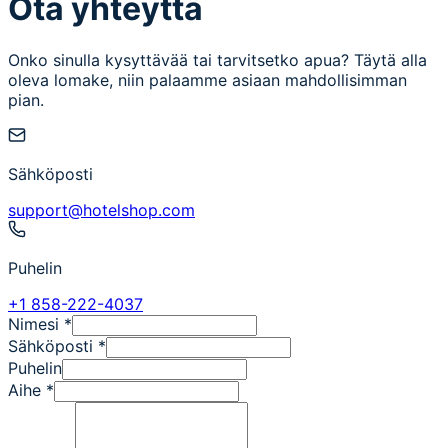
Ota yhteyttä
Onko sinulla kysyttävää tai tarvitsetko apua? Täytä alla
oleva lomake, niin palaamme asiaan mahdollisimman
pian.
Sähköposti
support@hotelshop.com
Puhelin
+1 858-222-4037
Nimesi
*
Sähköposti
*
Puhelin
Aihe
*