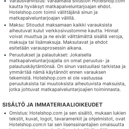
Varausvahvistus: Varaamalla sivuston Hotelshop.com
kautta hyväksyt matkapalveluntarjoajan ehdot.
Hotelshop.com toimii välittäjänä sinun ja
matkapalveluntarjoajan välillä.
Maksu: Sitoudut maksamaan kaikki varauksista
aiheutuvat kulut verkkosivustomme kautta. Hinnat
voivat muuttua ja ne eivät välttämättä sisällä veroja,
maksuja tai lisämaksuja. Maksutavat ja ehdot
esitetään varausprosessin aikana.
Peruutukset ja palautukset: Jokaisella
matkapalveluntarjoajalla on omat peruutus- ja
palautuskäytäntönsä. On sinun vastuullasi tarkistaa ja
ymmärtää nämä käytännöt ennen varauksen
tekemistä. Hotelshop.com ei ole vastuussa
peruutuksista tai muutoksista aiheutuvista maksuista,
jotka johtuvat matkapalveluntarjoajien toiminnasta.
SISÄLTÖ JA IMMATERIAALIOIKEUDET
Omistus: Hotelshop.com ja sen sisältö, mukaan lukien
tekstit, kuvat, logot, tavaramerkit ja ohjelmistot, ovat
Hotelshop.com:n tai sen lisenssinantajien omaisuutta