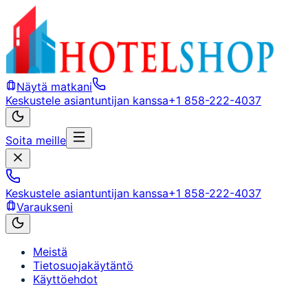
Näytä matkani
Keskustele asiantuntijan kanssa
+1 858-222-4037
Soita meille
Keskustele asiantuntijan kanssa
+1 858-222-4037
Varaukseni
Meistä
Tietosuojakäytäntö
Käyttöehdot