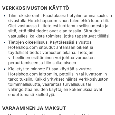
VERKKOSIVUSTON KÄYTTÖ
Tilin rekisteröinti: Päästäksesi tietyihin ominaisuuksiin
sivustolla Hotelshop.com sinun tulee ehkä luoda tili.
Olet vastuussa tilitietojesi luottamuksellisuudesta ja
siitä, että tilisi tiedot ovat ajan tasalla. Sitoudut
vastuullesi kaikista toimista, jotka tapahtuvat tililläsi.
Tietojen oikeellisuus: Käyttäessäsi sivustoa
Hotelshop.com sitoudut antamaan oikeat ja
täydelliset tiedot varausten aikana. Tietojen
virheellinen esittäminen voi johtaa varausten
peruuttamiseen ja tilin sulkemiseen.
Kielletyt toiminnot: Et saa käyttää sivustoa
Hotelshop.com laittomiin, petollisiin tai luvattomiin
tarkoituksiin. Kaikki yritykset häiritä verkkosivuston
toiminnallisuutta, vaarantaa turvallisuus tai
vahingoittaa muiden käyttäjien kokemuksia ovat
ehdottomasti kiellettyjä.
VARAAMINEN JA MAKSUT