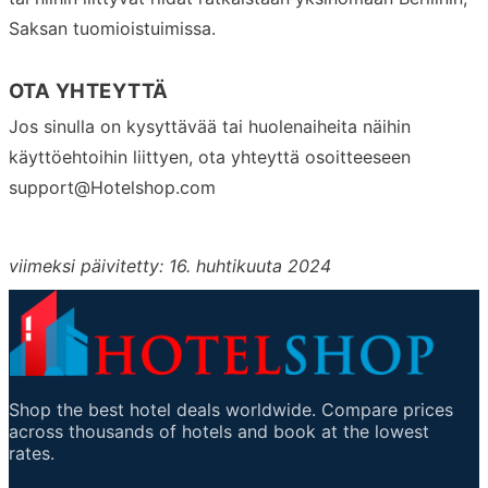
Saksan tuomioistuimissa.
OTA YHTEYTTÄ
Jos sinulla on kysyttävää tai huolenaiheita näihin
käyttöehtoihin liittyen, ota yhteyttä osoitteeseen
support@Hotelshop.com
viimeksi päivitetty: 16. huhtikuuta 2024
Shop the best hotel deals worldwide. Compare prices
across thousands of hotels and book at the lowest
rates.