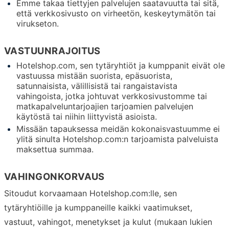
Emme takaa tiettyjen palvelujen saatavuutta tai sitä,
että verkkosivusto on virheetön, keskeytymätön tai
virukseton.
VASTUUNRAJOITUS
Hotelshop.com, sen tytäryhtiöt ja kumppanit eivät ole
vastuussa mistään suorista, epäsuorista,
satunnaisista, välillisistä tai rangaistavista
vahingoista, jotka johtuvat verkkosivustomme tai
matkapalveluntarjoajien tarjoamien palvelujen
käytöstä tai niihin liittyvistä asioista.
Missään tapauksessa meidän kokonaisvastuumme ei
ylitä sinulta Hotelshop.com:n tarjoamista palveluista
maksettua summaa.
VAHINGONKORVAUS
Sitoudut korvaamaan Hotelshop.com:lle, sen
tytäryhtiöille ja kumppaneille kaikki vaatimukset,
vastuut, vahingot, menetykset ja kulut (mukaan lukien