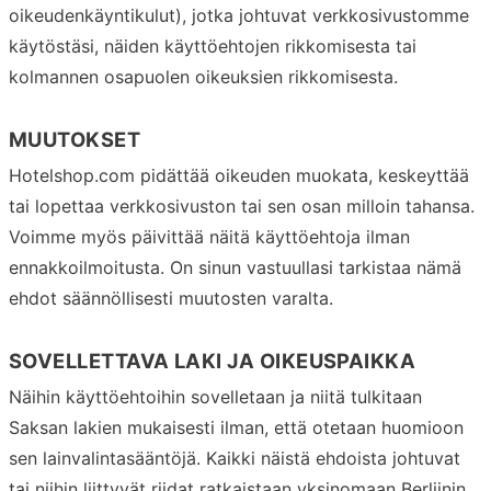
oikeudenkäyntikulut), jotka johtuvat verkkosivustomme
käytöstäsi, näiden käyttöehtojen rikkomisesta tai
kolmannen osapuolen oikeuksien rikkomisesta.
MUUTOKSET
Hotelshop.com pidättää oikeuden muokata, keskeyttää
tai lopettaa verkkosivuston tai sen osan milloin tahansa.
Voimme myös päivittää näitä käyttöehtoja ilman
ennakkoilmoitusta. On sinun vastuullasi tarkistaa nämä
ehdot säännöllisesti muutosten varalta.
SOVELLETTAVA LAKI JA OIKEUSPAIKKA
Näihin käyttöehtoihin sovelletaan ja niitä tulkitaan
Saksan lakien mukaisesti ilman, että otetaan huomioon
sen lainvalintasääntöjä. Kaikki näistä ehdoista johtuvat
tai niihin liittyvät riidat ratkaistaan yksinomaan Berliinin,