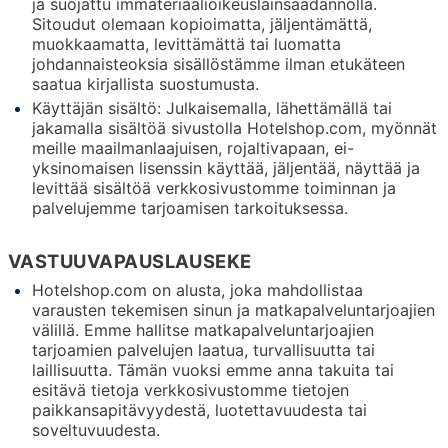
ja suojattu immateriaalioikeuslainsäädännöllä.
Sitoudut olemaan kopioimatta, jäljentämättä,
muokkaamatta, levittämättä tai luomatta
johdannaisteoksia sisällöstämme ilman etukäteen
saatua kirjallista suostumusta.
Käyttäjän sisältö: Julkaisemalla, lähettämällä tai
jakamalla sisältöä sivustolla Hotelshop.com, myönnät
meille maailmanlaajuisen, rojaltivapaan, ei-
yksinomaisen lisenssin käyttää, jäljentää, näyttää ja
levittää sisältöä verkkosivustomme toiminnan ja
palvelujemme tarjoamisen tarkoituksessa.
VASTUUVAPAUSLAUSEKE
Hotelshop.com on alusta, joka mahdollistaa
varausten tekemisen sinun ja matkapalveluntarjoajien
välillä. Emme hallitse matkapalveluntarjoajien
tarjoamien palvelujen laatua, turvallisuutta tai
laillisuutta. Tämän vuoksi emme anna takuita tai
esitävä tietoja verkkosivustomme tietojen
paikkansapitävyydestä, luotettavuudesta tai
soveltuvuudesta.