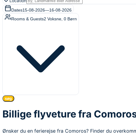
Location
Dates
15-08-2026
—
16-08-2026
Rooms & Guests
2
Voksne
,
0
Børn
søg
Billige flyveture fra Comoro
Ønsker du en ferierejse fra Comoros? Finder du overkomme