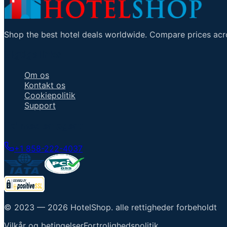
Shop the best hotel deals worldwide. Compare prices acro
Vigtige links
Om os
Kontakt os
Cookiepolitik
Support
Tal med en agent
+1 858-222-4037
© 2023 —
2026
HotelShop
.
alle rettigheder forbeholdt
Vilkår og betingelser
Fortrolighedspolitik