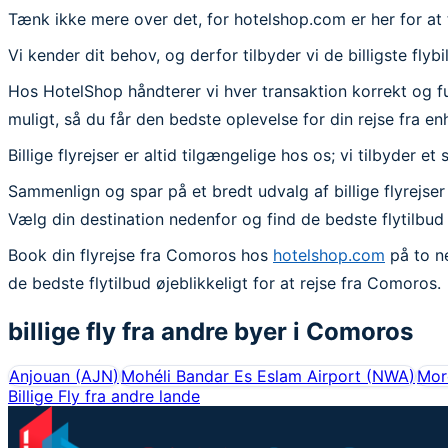
Tænk ikke mere over det, for hotelshop.com er her for at t
Vi kender dit behov, og derfor tilbyder vi de billigste flyb
Hos HotelShop håndterer vi hver transaktion korrekt og fuld
muligt, så du får den bedste oplevelse for din rejse fra e
Billige flyrejser er altid tilgængelige hos os; vi tilbyder e
Sammenlign og spar på et bredt udvalg af billige flyrejser
Vælg din destination nedenfor og find de bedste flytilbud
Book din flyrejse fra Comoros hos
hotelshop.com
på to ne
de bedste flytilbud øjeblikkeligt for at rejse fra Comoros.
billige fly fra andre byer i
Comoros
Anjouan
(
AJN
)
Mohéli Bandar Es Eslam Airport
(
NWA
)
Moro
Billige Fly fra andre lande