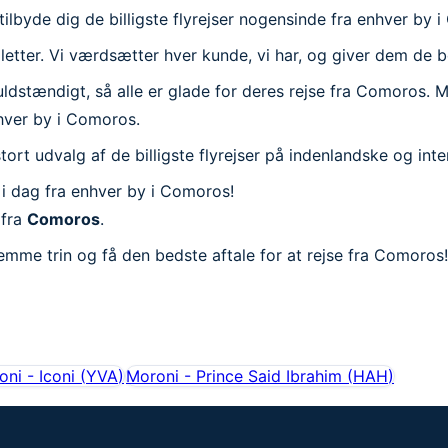
ilbyde dig de billigste flyrejser nogensinde fra enhver by 
illetter. Vi værdsætter hver kunde, vi har, og giver dem de b
stændigt, så alle er glade for deres rejse fra Comoros. Mens
nhver by i Comoros.
t stort udvalg af de billigste flyrejser på indenlandske og int
 i dag fra enhver by i Comoros!
 fra
Comoros
.
mme trin og få den bedste aftale for at rejse fra Comoros!
ni - Iconi
(
YVA
)
Moroni - Prince Said Ibrahim
(
HAH
)