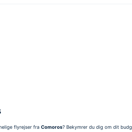
s
lige flyrejser fra
Comoros
? Bekymrer du dig om dit budge