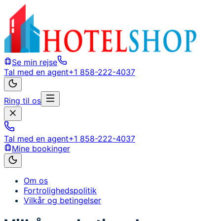
Se min rejse
Tal med en agent
+1 858-222-4037
Ring til os
Tal med en agent
+1 858-222-4037
Mine bookinger
Om os
Fortrolighedspolitik
Vilkår og betingelser